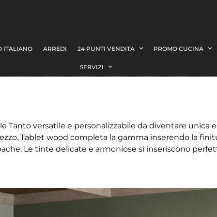
 ITALIANO
ARREDI
24 PUNTI VENDITA
PROMO CUCINA
SERVIZI
anto versatile e personalizzabile da diventare unica ed
rezzo. Tablet wood completa la gamma inserendo la finitur
pache. Le tinte delicate e armoniose si inseriscono perf