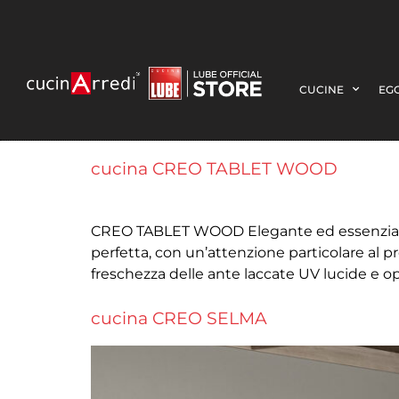
CUCINE
EGO
cucina CREO TABLET WOOD
CREO TABLET WOOD Elegante ed essenziale T
perfetta, con un’attenzione particolare al p
freschezza delle ante laccate UV lucide e o
cucina CREO SELMA