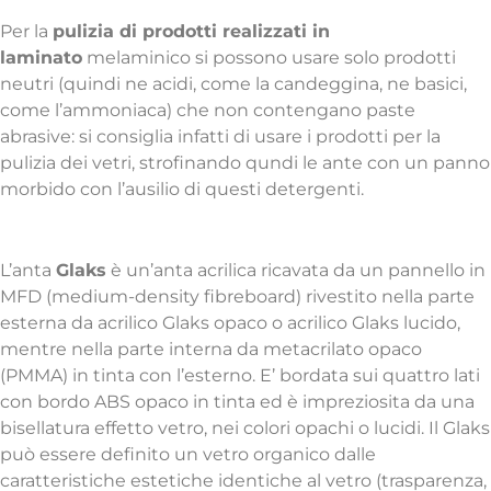
Per la
pulizia di prodotti realizzati in
laminato
melaminico si possono usare solo prodotti
neutri (quindi ne acidi, come la candeggina, ne basici,
come l’ammoniaca) che non contengano paste
abrasive: si consiglia infatti di usare i prodotti per la
pulizia dei vetri, strofinando qundi le ante con un panno
morbido con l’ausilio di questi detergenti.
Anta Glaks
L’anta
Glaks
è un’anta acrilica ricavata da un pannello in
MFD (medium-density fibreboard) rivestito nella parte
esterna da acrilico Glaks opaco o acrilico Glaks lucido,
mentre nella parte interna da metacrilato opaco
(PMMA) in tinta con l’esterno. E’ bordata sui quattro lati
con bordo ABS opaco in tinta ed è impreziosita da una
bisellatura effetto vetro, nei colori opachi o lucidi. Il Glaks
può essere definito un vetro organico dalle
caratteristiche estetiche identiche al vetro (trasparenza,