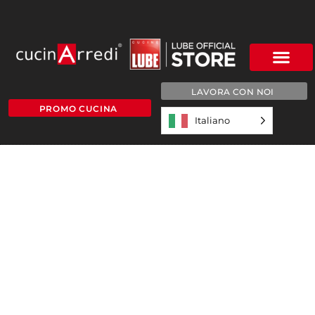
LAVORA CON NOI
PROMO CUCINA
Italiano
La tua nuova cucina LUBE passo dopo passo
Progettazione
e consulenza
Al vostro fianco per rendere un sogno realtà!
"In Cucinarredi amiamo veramente interfacciarci con i
nostri clienti. Conoscervi, accogliervi con un sorriso ed
un caffè, scoprire quale sia la vostra idea di casa e
collaborare spalla a spalla alla ricerca delle soluzioni