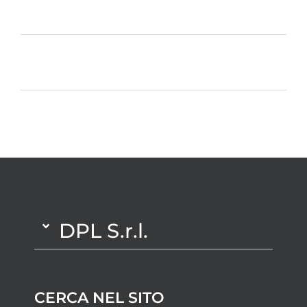
NEGOZI IN LIGURIA
NEGOZI IN SVIZZERA
SIAMO APERTI ANCHE LA
DOMENICA!
DPL S.r.l.
CERCA NEL SITO