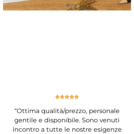
I nostri arredatori al tuo servizio. Disposizione,
modellazione, materiali, colori, atmosfera. Grazie a
moderni software 3d, immaginare il tuo arredamento
è come vederlo. Una volta definito il progetto, i nostri
arredatori si occuperanno del rilievo misure a casa
Tua, per sfruttare al meglio ogni centimetro,
ottimizzare gli spazi senza rinunciare al gusto e alla
praticità.
PRENOTA SUBITO IL TUO APPUNTAMENTO IN
NEGOZIO!
I nostri clienti dicono di noi





“Ottima qualità/prezzo, personale
gentile e disponibile. Sono venuti
incontro a tutte le nostre esigenze