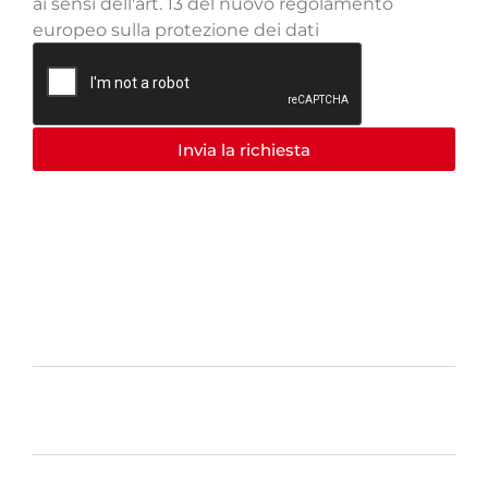
ai sensi dell'art. 13 del nuovo regolamento
europeo sulla protezione dei dati
Invia la richiesta
SCOPRI I NOSTRI 24 STORE
UFFICIALI LUBE e CREO
NEGOZI IN PIEMONTE
NEGOZI IN LOMBARDIA