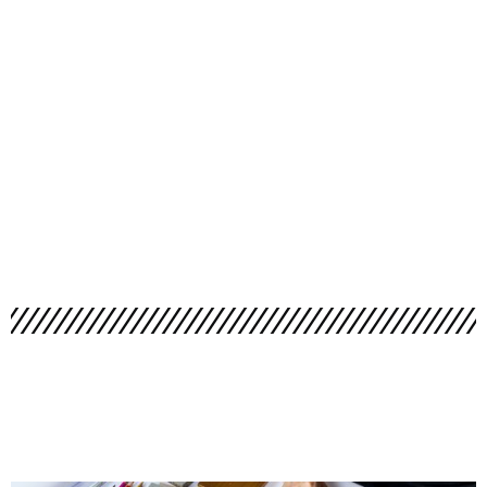
Mettetevi comodi, oggi è il mondo Cucinarredi
a venire a casa vostra con PROGETTIAMO INSIEME!
Potrete usufruire di un progettista arredatore
professionista dedicato e cominciare a progettare
la vostra nuova cucina comodamente online!
Scegliete il modello che più rappresenta voi e le
vostre necessità e componetela a vostro
piacimento tra le centinaia di personalizzazioni
disponibili valutandone ogni singolo dettaglio. Dal
colore agli elettrodomestici, dalle finiture al tavolo,
alle sedie ed alle tantissime funzionalità che le
cucine del Gruppo LUBE offrono, con una
presentazione chiara e strutturata come
stesura
tesi a pagamento
.
Abbiamo implementato il nostro servizio di
PROGETTAZIONE ONLINE cucine ed ambienti,
mettendo
a vostra disposizione ancora più
professionisti del mondo arredo pronti a seguirvi e
consigliarvi su ogni dettaglio per rendere questa
esperienza la più completa e piacevole possibile
.