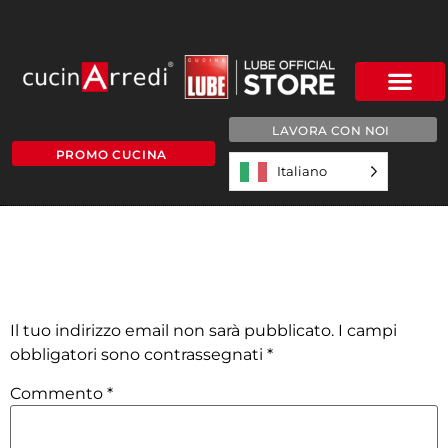
LAVORA CON NOI
PROMO CUCINA
Italiano
-70TED
Lascia un commento
Il tuo indirizzo email non sarà pubblicato.
I campi
obbligatori sono contrassegnati
*
Commento
*