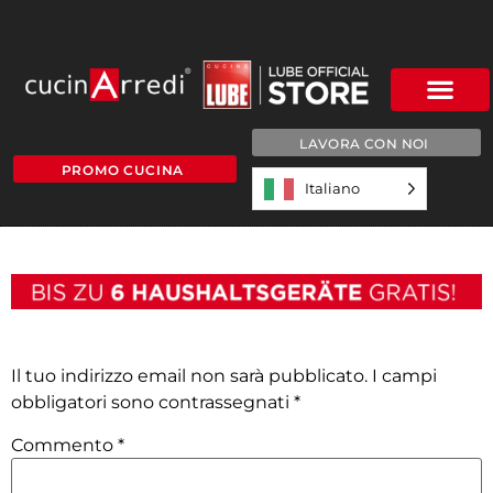
LAVORA CON NOI
PROMO CUCINA
Italiano
6 ELETTR
Lascia un commento
Il tuo indirizzo email non sarà pubblicato.
I campi
obbligatori sono contrassegnati
*
Commento
*