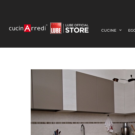
CUCINE
EGO
image1