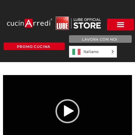
LAVORA CON NOI
PROMO CUCINA
Italiano
ego italiano
Video
Player