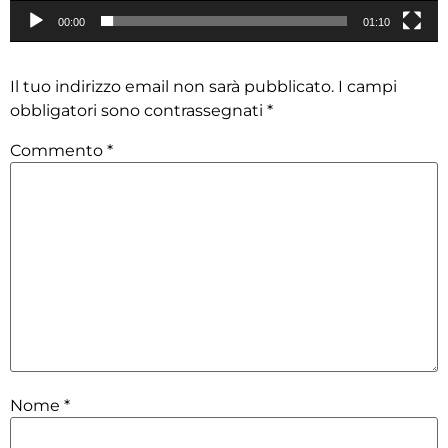
00:00
01:10
Lascia un commento
Il tuo indirizzo email non sarà pubblicato.
I campi
obbligatori sono contrassegnati
*
Commento
*
Nome
*