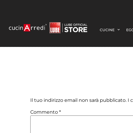
CUCINE
EGO
DSC02376_mod
Lascia un commento
Il tuo indirizzo email non sarà pubblicato.
I 
Commento
*