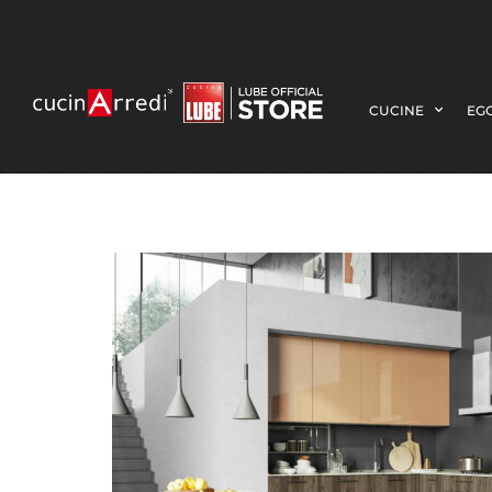
CUCINE
EGO
5