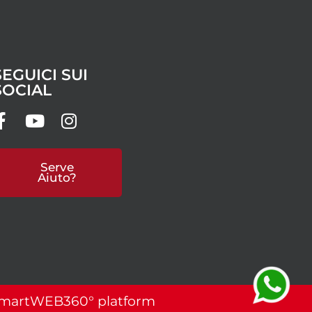
SEGUICI SUI
SOCIAL
Serve
Aiuto?
martWEB360° platform