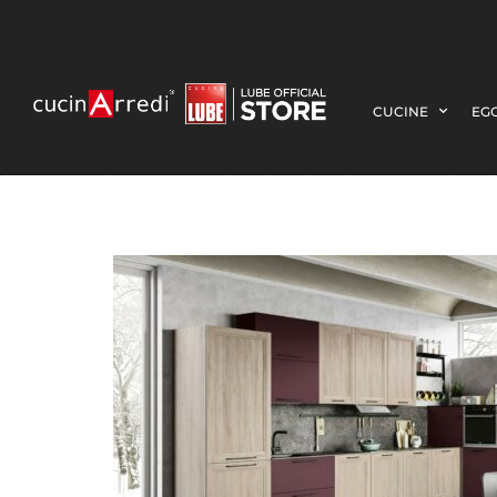
CUCINE
EGO
9