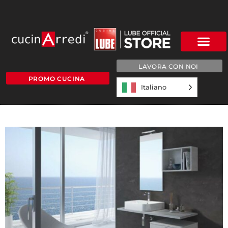
LAVORA CON NOI
PROMO CUCINA
Italiano
WALL—W717—A