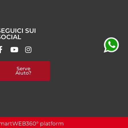
SEGUICI SUI
SOCIAL
Serve
Aiuto?
martWEB360° platform