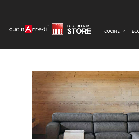
CUCINE
EGO
miami-air