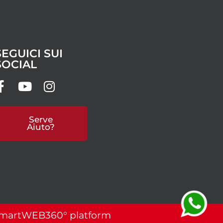
SEGUICI SUI
SOCIAL
Serve
Aiuto?
martWEB360° platform