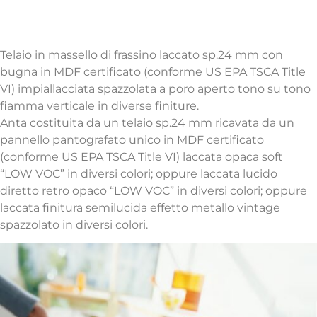
Anta e frontali disponibili nelle versioni con gola o
maniglia e con telaio oppure lisce
Telaio in massello di frassino laccato sp.24 mm con
bugna in MDF certificato (conforme US EPA TSCA Title
VI) impiallacciata spazzolata a poro aperto tono su tono
fiamma verticale in diverse finiture.
Anta costituita da un telaio sp.24 mm ricavata da un
pannello pantografato unico in MDF certificato
(conforme US EPA TSCA Title VI) laccata opaca soft
“LOW VOC” in diversi colori; oppure laccata lucido
diretto retro opaco “LOW VOC” in diversi colori; oppure
laccata finitura semilucida effetto metallo vintage
spazzolato in diversi colori.