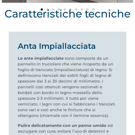
Caratteristiche tecniche
Anta Impiallacciata
Le ante impiallacciate
sono composte da un
pannello in truciolare che viene ricoperto da un
foglio di tranciato (impiallacciatura) di legno. Si
definiscono tranciati dei sottili fogli di legno di
spessore dai 3 ai 30 decimi di millimetro. I
pannelli così ottenuti vengono sezionati e
bordati con bordo in legno massello dello
spessore 2-3 millimetri. Il tutto poi viene
verniciato. I legni con cui si fabbricano i tranciati
sono vari e così anche le finiture che si
ottengono (chiamate con il termine essenza).
Pulire delicatamente con un panno umido
ed
asciugare con cura; evitare l’uso di detersivi e